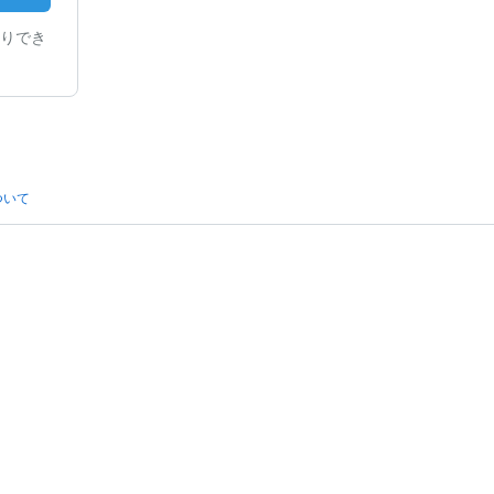
りでき
ついて