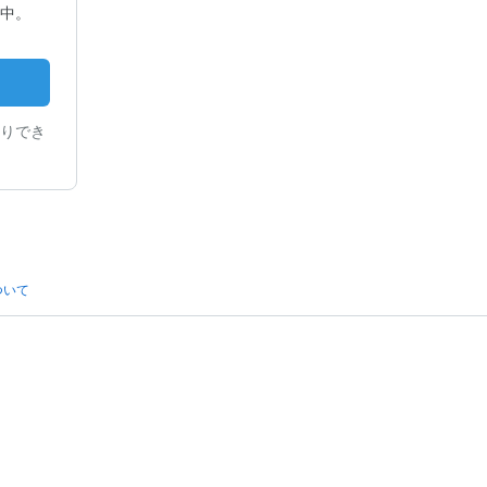
中。
りでき
ついて