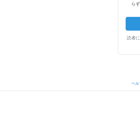
らず
読者に
ヘル