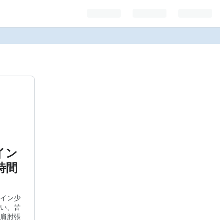
イン
時間
イン少
い、苦
肩肘張