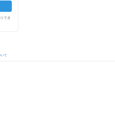
りでき
ついて