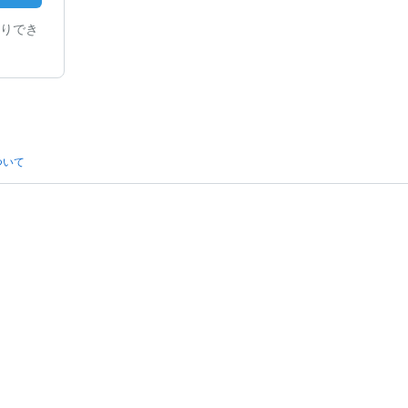
りでき
ついて