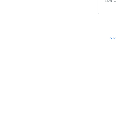
読者に
ヘル