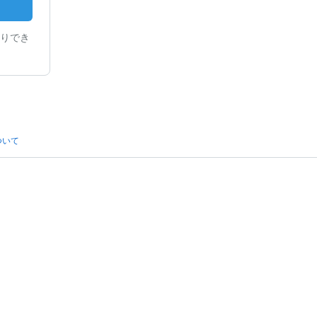
りでき
ついて