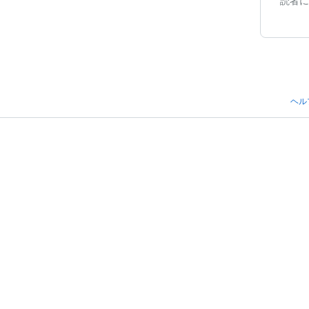
読者に
ヘル