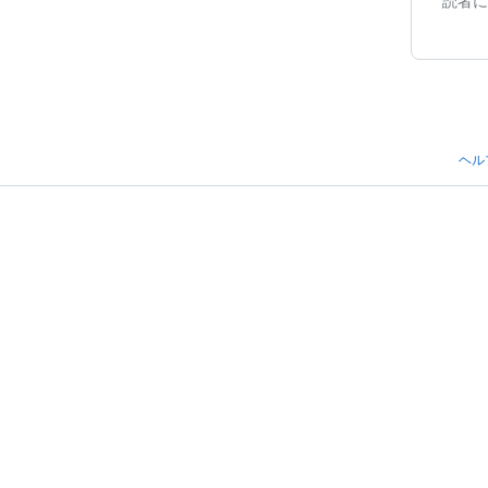
読者に
ヘル