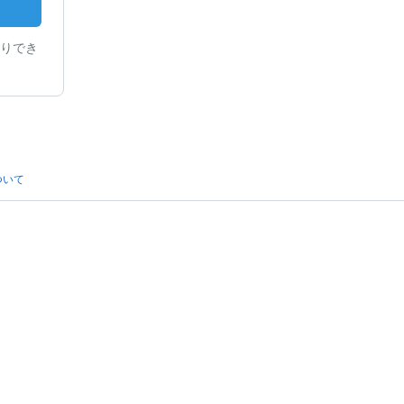
りでき
ついて