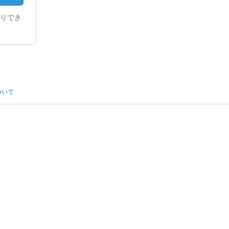
りでき
ついて