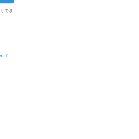
りでき
ついて