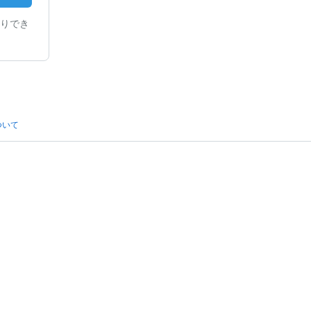
りでき
ついて