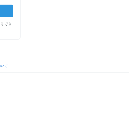
りでき
ついて