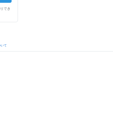
りでき
ついて