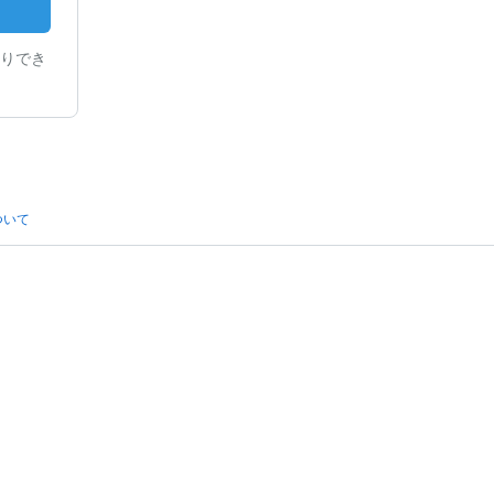
りでき
ついて