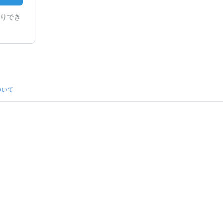
りでき
ついて