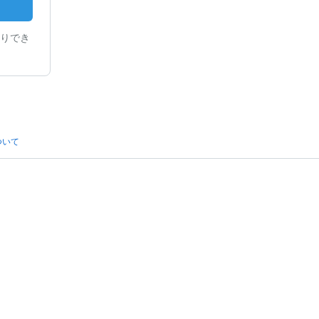
りでき
ついて