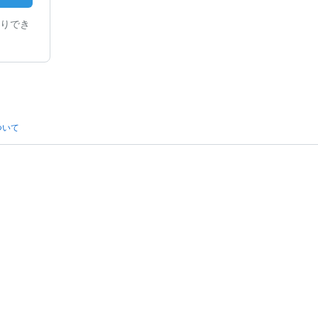
りでき
ついて