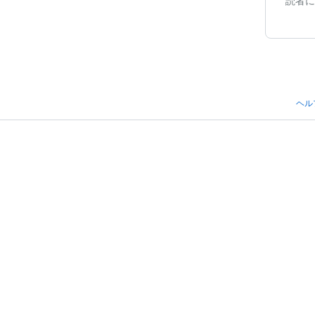
読者に
ヘル