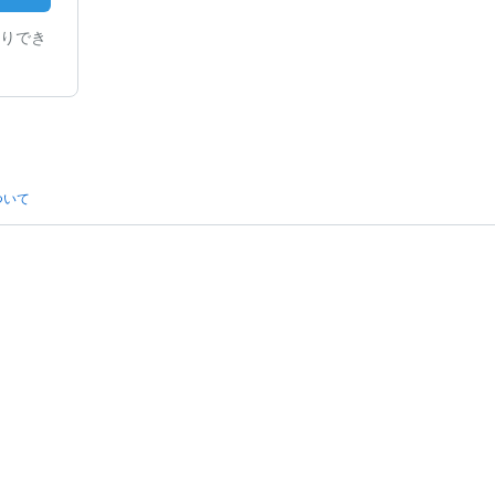
りでき
ついて