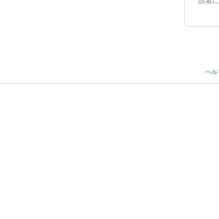
読者に
ヘル