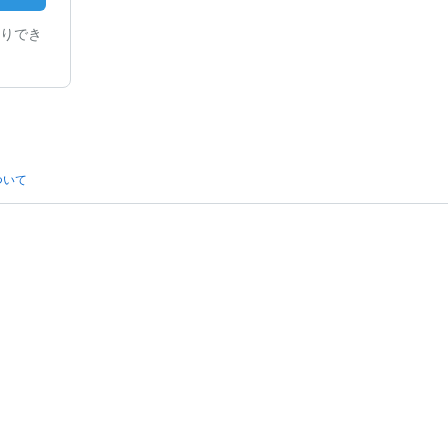
りでき
ついて