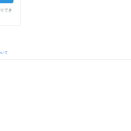
りでき
ついて