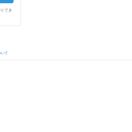
りでき
ついて