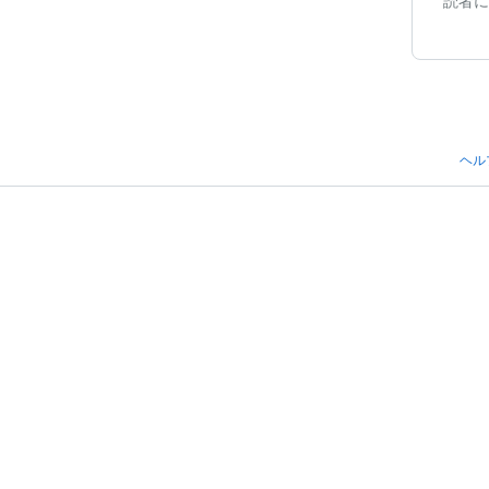
読者に
ヘル