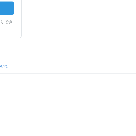
りでき
ついて