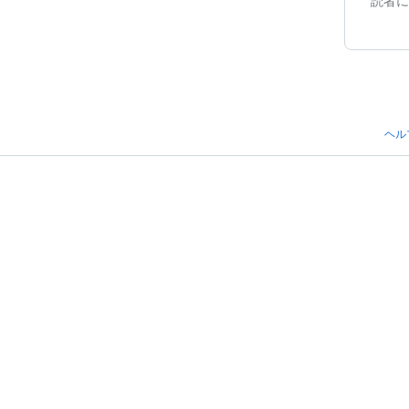
読者に
ヘル