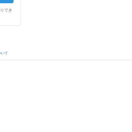
りでき
ついて