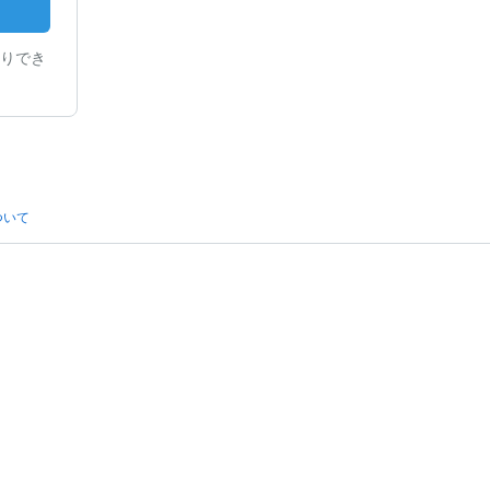
りでき
ついて