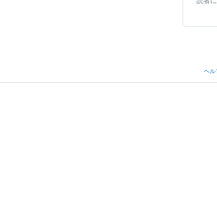
読者に
ヘル