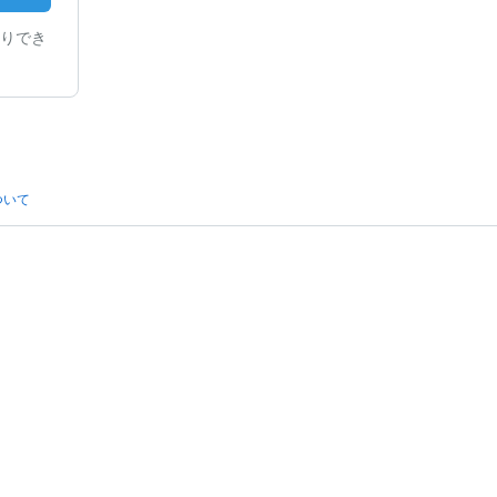
りでき
ついて