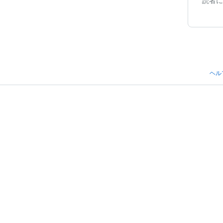
読者に
ヘル