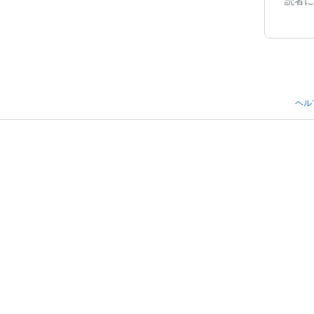
読者に
ヘル