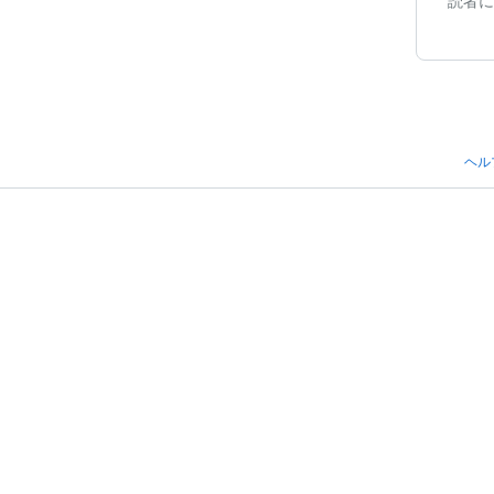
読者に
ヘル