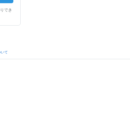
りでき
ついて