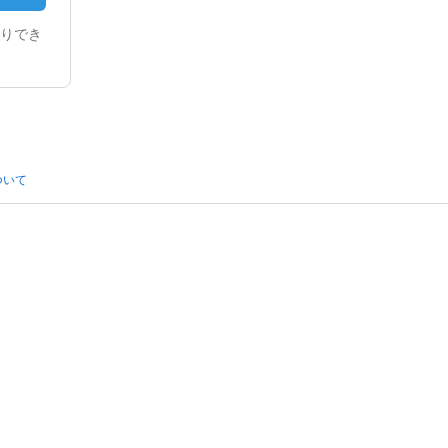
りでき
ついて