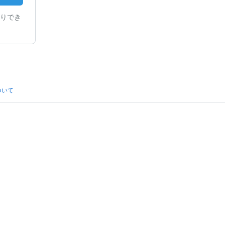
りでき
ついて