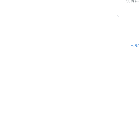
読者に
ヘル