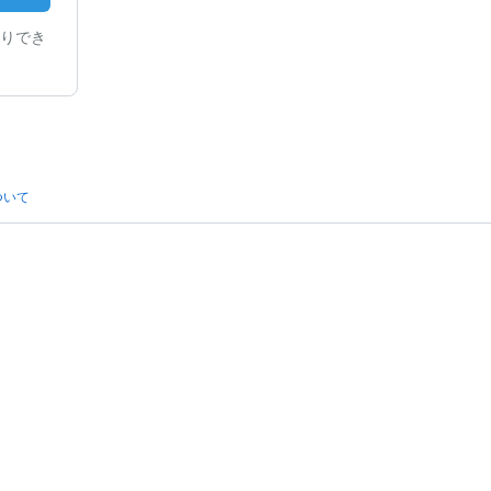
りでき
ついて