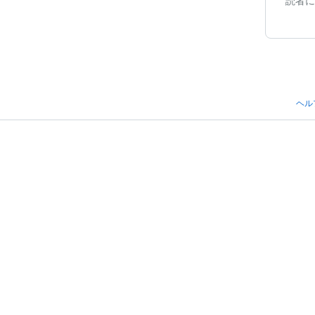
読者に
ヘル