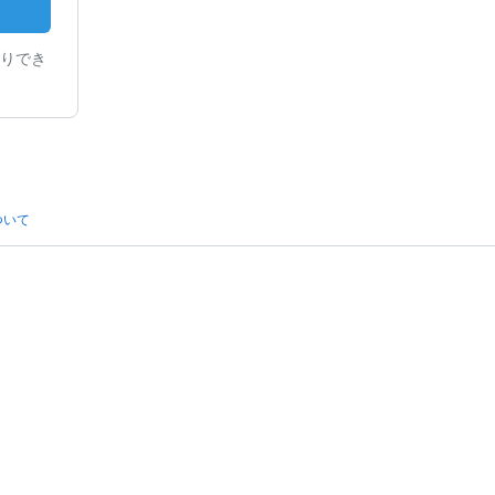
りでき
ついて