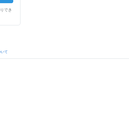
りでき
ついて