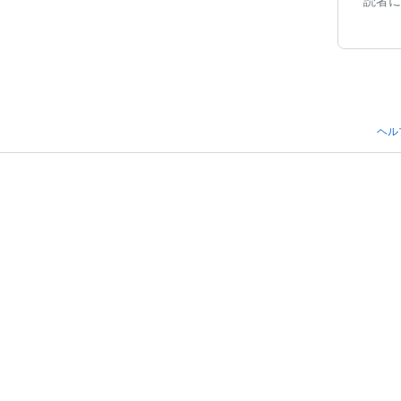
読者に
ヘル