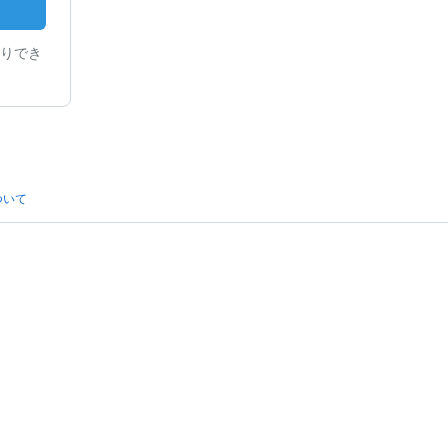
りでき
ついて