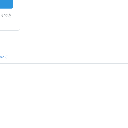
りでき
ついて