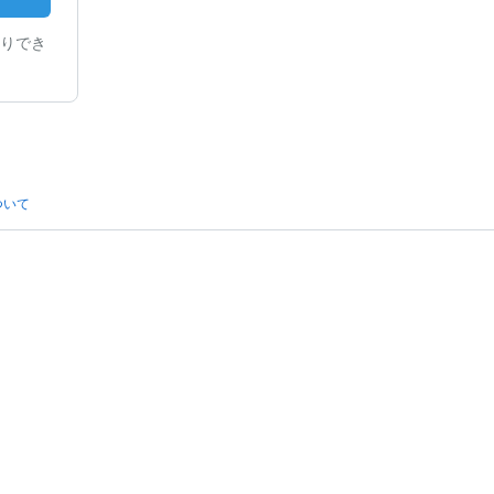
りでき
ついて