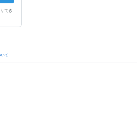
りでき
ついて