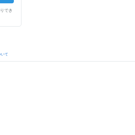
りでき
ついて