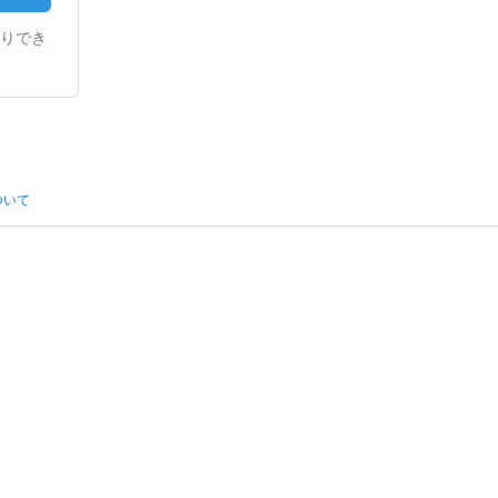
りでき
ついて