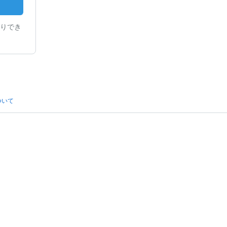
りでき
ついて